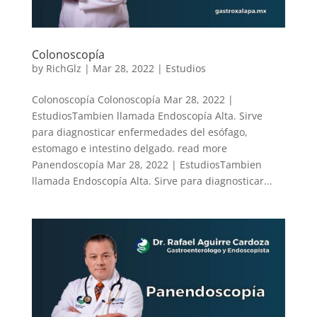
Colonoscopía
by
RichGlz
|
Mar 28, 2022
|
Estudios
Colonoscopía Colonoscopía Mar 28, 2022 |
EstudiosTambien llamada Endoscopía Alta. Sirve
para diagnosticar enfermedades del esófago,
estomago e intestino delgado. read more
Panendoscopía Mar 28, 2022 | EstudiosTambien
llamada Endoscopía Alta. Sirve para diagnosticar...